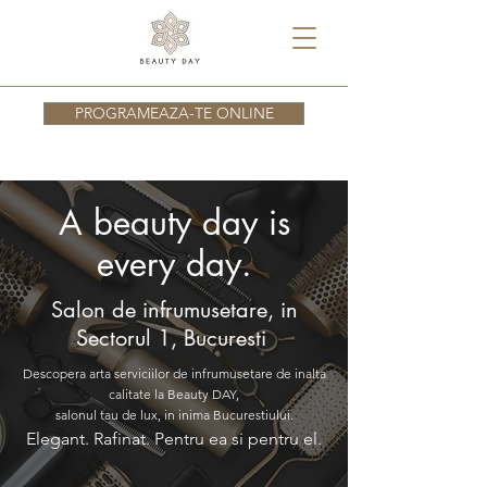
PROGRAMEAZA-TE ONLINE
A beauty day is
every day.
Salon de infrumusetare, in
Sectorul 1, Bucuresti
Descopera arta serviciilor de infrumusetare de inalta
calitate la Beauty DAY,
salonul tau de lux, in inima Bucurestiului.
Elegant. Rafinat. Pentru ea si pentru el.